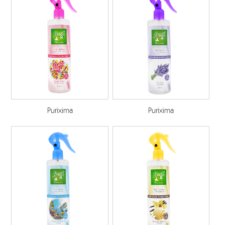
Purixima
Purixima